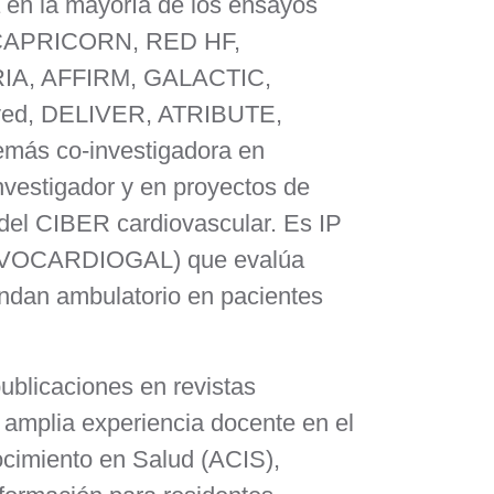
 en la mayoría de los ensayos
o (CAPRICORN, RED HF,
IA, AFFIRM, GALACTIC,
ed, DELIVER, ATRIBUTE,
ás co-investigadora en
investigador y en proyectos de
 del CIBER cardiovascular. Es IP
 (LEVOCARDIOGAL) que evalúa
ndan ambulatorio en pacientes
publicaciones en revistas
 amplia experiencia docente en el
ocimiento en Salud (ACIS),