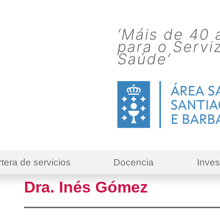
Skip
to
‘Máis de 40 
main
para o Servi
content
Saúde’
tera de servicios
Docencia
Inves
Dra. Inés Gómez